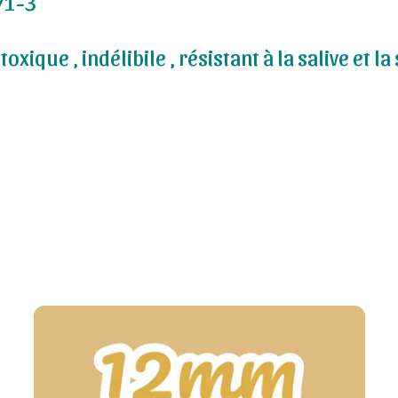
71-3
oxique , indélibile , résistant à la salive et l