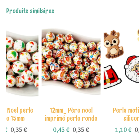
Produits similaires
mé Noël perle
12mm_ Père noël
Perle moti
nde 15mm
imprimé perle ronde
silico
5 €
0,35 €
0,45 €
0,35 €
1,10 €
0