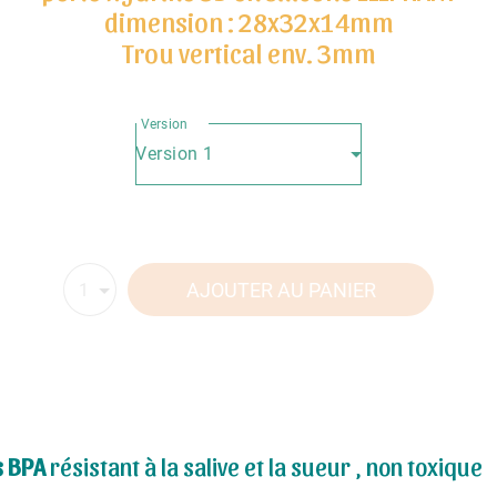
dimension : 28x32x14mm
Trou vertical env. 3mm
Version
Version 1
AJOUTER AU PANIER
1
s BPA
résistant à la salive et la sueur , non toxique