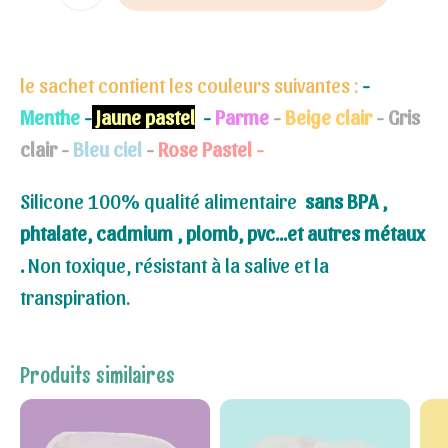
le sachet contient les couleurs suivantes :
-
Menthe
-
Jaune pastel
-
Parme
-
Beige clair
- Gris
clair -
Bleu ciel
-
Rose Pastel -
Silicone 100% qualité alimentaire
sans BPA ,
phtalate, cadmium , plomb, pvc...et autres métaux
.
Non toxique, résistant à la salive et la
transpiration.
Produits similaires