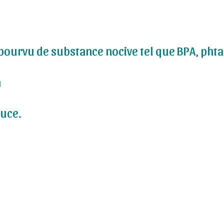
pourvu de substance nocive tel que BPA, phta
n
ouce.