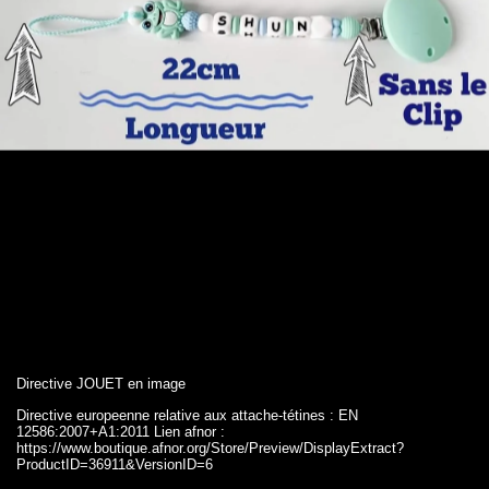
Directive JOUET en image
Directive europeenne relative aux attache-tétines : EN
12586:2007+A1:2011 Lien afnor :
https://www.boutique.afnor.org/Store/Preview/DisplayExtract?
ProductID=36911&VersionID=6